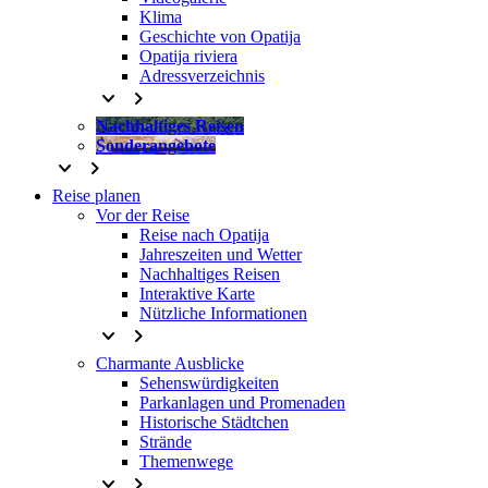
Klima
Geschichte von Opatija
Opatija riviera
Adressverzeichnis
keyboard_arrow_down
keyboard_arrow_right
Nachhaltiges Reisen
Sonderangebote
keyboard_arrow_down
keyboard_arrow_right
Reise planen
Vor der Reise
Reise nach Opatija
Jahreszeiten und Wetter
Nachhaltiges Reisen
Interaktive Karte
Nützliche Informationen
keyboard_arrow_down
keyboard_arrow_right
Charmante Ausblicke
Sehenswürdigkeiten
Parkanlagen und Promenaden
Historische Städtchen
Strände
Themenwege
keyboard_arrow_down
keyboard_arrow_right