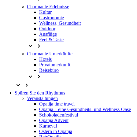
Charmante Erlebnisse
Kultur
Gastronomie
Wellness, Gesundheit
Outdoor
Ausflüge
Feel & Taste
keyboard_arrow_down
keyboard_arrow_right
Charmante Unterkünfte
Hotels
Privatunterkunft
Reisebüro
keyboard_arrow_down
keyboard_arrow_right
keyboard_arrow_down
keyboard_arrow_right
Spüren Sie den Rhythmus
Veranstaltungen
Opatija time travel
Opatija – eine Gesundheits- und Wellness-Oase
Schokoladenfestival
Opatija Advent
Karneval
Ostern in Opatija
RetrOpatija