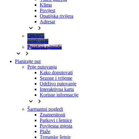
Klima
Povijest
Opatijska rivijera
Adresar
keyboard_arrow_down
keyboard_arrow_right
Održivo
putovanje
Posebne ponude
keyboard_arrow_down
keyboard_arrow_right
Planirajte put
Prije putovanja
Kako doputovati
Sezone i vrijeme
Održivo putovanje
Interaktivna karta
Korisne informacije
keyboard_arrow_down
keyboard_arrow_right
Šarmantni pogledi
Znamenitosti
Parkovi i šetnice
Povijesna mjesta
Plaže
Tematske šetnje