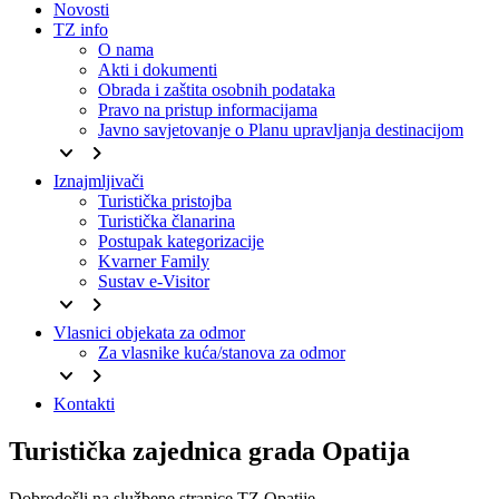
Novosti
TZ info
O nama
Akti i dokumenti
Obrada i zaštita osobnih podataka
Pravo na pristup informacijama
Javno savjetovanje o Planu upravljanja destinacijom
keyboard_arrow_down
keyboard_arrow_right
Iznajmljivači
Turistička pristojba
Turistička članarina
Postupak kategorizacije
Kvarner Family
Sustav e-Visitor
keyboard_arrow_down
keyboard_arrow_right
Vlasnici objekata za odmor
Za vlasnike kuća/stanova za odmor
keyboard_arrow_down
keyboard_arrow_right
Kontakti
Turistička zajednica grada Opatija
Dobrodošli na službene stranice TZ Opatije