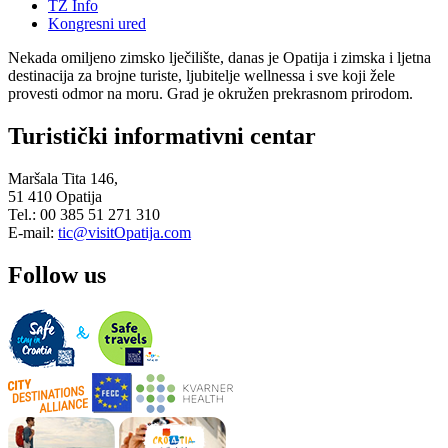
TZ Info
Kongresni ured
Nekada omiljeno zimsko lječilište, danas je Opatija i zimska i ljetna
destinacija za brojne turiste, ljubitelje wellnessa i sve koji žele
provesti odmor na moru. Grad je okružen prekrasnom prirodom.
Turistički informativni centar
Maršala Tita 146,
51 410 Opatija
Tel.: 00 385 51 271 310
E-mail:
tic@visitOpatija.com
Follow us