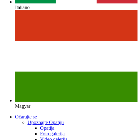
Italiano
Magyar
Očarajte se
Upoznajte Opatiju
Opatija
Foto galerija
Video galerija