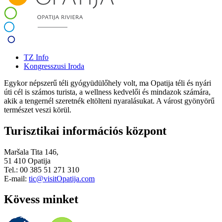
TZ Info
Kongresszusi Iroda
Egykor népszerű téli gyógyüdülőhely volt, ma Opatija téli és nyári
úti cél is számos turista, a wellness kedvelői és mindazok számára,
akik a tengernél szeretnék eltölteni nyaralásukat. A várost gyönyörű
természet veszi körül.
Turisztikai információs központ
Maršala Tita 146,
51 410 Opatija
Tel.: 00 385 51 271 310
E-mail:
tic@visitOpatija.com
Kövess minket