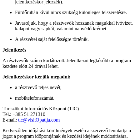
jelentkezéskor jelezzék).
Fürdőruhán kívül nincs szükség különleges felszerelésre.
Javasoljuk, hogy a résztvevők hozzanak magukkal ivóvizet,
kalapot vagy sapkát, valamint napvédő krémet.
A részvétel saját felelősségre történik.
Jelentkezés
A résztvevők száma korlátozott. Jelentkezni legkésőbb a program
kezdete előtt 24 órával lehet.
Jelentkezéskor kérjük megadni:
a résztvevő teljes nevét,
mobiltelefonszámát.
Turisztikai Információs Központ (TIC)
Tel.: +385 51 271310
E-mail:
tic@visitOpatija.com
Kedvezőtlen időjárási körülmények esetén a szervező fenntartja a
jogot a program időpontjának és kezdési idejének módosítására.