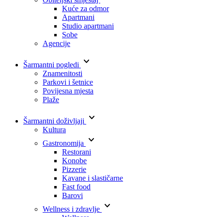
Kuće za odmor
Apartmani
Studio apartmani
Sobe
Agencije
keyboard_arrow_down
Šarmantni pogledi
Znamenitosti
Parkovi i šetnice
Povijesna mjesta
Plaže
keyboard_arrow_down
Šarmantni doživljaji
Kultura
keyboard_arrow_down
Gastronomija
Restorani
Konobe
Pizzerie
Kavane i slastičarne
Fast food
Barovi
keyboard_arrow_down
Wellness i zdravlje