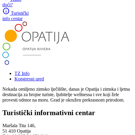
doći?
info
Turistički
info centar
TZ Info
Kongresni ured
Nekada omiljeno zimsko lječilište, danas je Opatija i zimska i ljetna
destinacija za brojne turiste, ljubitelje wellnessa i sve koji žele
provesti odmor na moru. Grad je okružen prekrasnom prirodom.
Turistički informativni centar
Maršala Tita 146,
51 410 Opatija