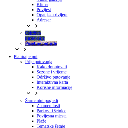
Klima
Povijest
Opatijska rivijera
Adresar
keyboard_arrow_down
keyboard_arrow_right
Održivo
putovanje
Posebne ponude
keyboard_arrow_down
keyboard_arrow_right
Planirajte put
Prije putovanja
Kako doputovati
Sezone i vrijeme
Održivo putovanje
Interaktivna karta
Korisne informacije
keyboard_arrow_down
keyboard_arrow_right
Šarmantni pogledi
Znamenitosti
Parkovi i šetnice
Povijesna mjesta
Plaže
Tematske šetnje