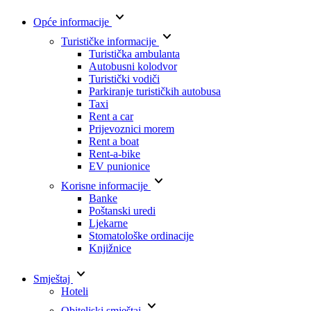
keyboard_arrow_down
Opće informacije
keyboard_arrow_down
Turističke informacije
Turistička ambulanta
Autobusni kolodvor
Turistički vodiči
Parkiranje turističkih autobusa
Taxi
Rent a car
Prijevoznici morem
Rent a boat
Rent-a-bike
EV punionice
keyboard_arrow_down
Korisne informacije
Banke
Poštanski uredi
Ljekarne
Stomatološke ordinacije
Knjižnice
keyboard_arrow_down
Smještaj
Hoteli
keyboard_arrow_down
Obiteljski smještaj