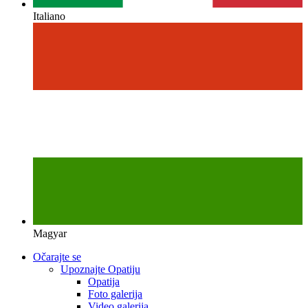
Italiano
Magyar
Očarajte se
Upoznajte Opatiju
Opatija
Foto galerija
Video galerija