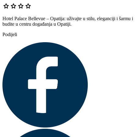
star
star
star
star
Hotel Palace Bellevue – Opatija: uživajte u stilu, eleganciji i šarmu i
budite u centru događanja u Opatiji.
Podijeli