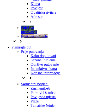
Klima
Povijest
Opatijska rivijera
Adresar
keyboard_arrow_down
keyboard_arrow_right
Održivo
putovanje
Posebne ponude
keyboard_arrow_down
keyboard_arrow_right
Planirajte put
Prije putovanja
Kako doputovati
Sezone i vrijeme
Održivo putovanje
Interaktivna karta
Korisne informacije
keyboard_arrow_down
keyboard_arrow_right
Šarmantni pogledi
Znamenitosti
Parkovi i šetnice
Povijesna mjesta
Plaže
Tematske šetnje