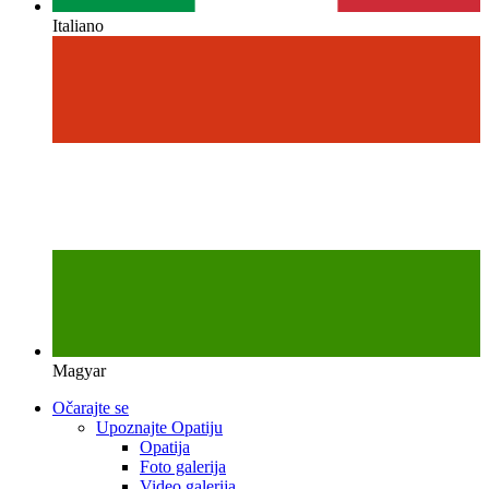
Italiano
Magyar
Očarajte se
Upoznajte Opatiju
Opatija
Foto galerija
Video galerija